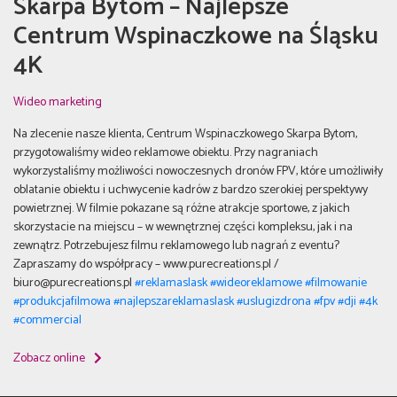
Skarpa Bytom – Najlepsze
Centrum Wspinaczkowe na Śląsku
4K
Wideo marketing
Na zlecenie nasze klienta, Centrum Wspinaczkowego Skarpa Bytom,
przygotowaliśmy wideo reklamowe obiektu. Przy nagraniach
wykorzystaliśmy możliwości nowoczesnych dronów FPV, które umożliwiły
oblatanie obiektu i uchwycenie kadrów z bardzo szerokiej perspektywy
powietrznej. W filmie pokazane są różne atrakcje sportowe, z jakich
skorzystacie na miejscu – w wewnętrznej części kompleksu, jak i na
zewnątrz. Potrzebujesz filmu reklamowego lub nagrań z eventu?
Zapraszamy do współpracy – www.purecreations.pl /
biuro@purecreations.pl
#reklamaslask
#wideoreklamowe
#filmowanie
#produkcjafilmowa
#najlepszareklamaslask
#uslugizdrona
#fpv
#dji
#4k
#commercial
Zobacz online